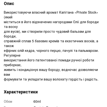
Опис
Використовуючи власний аромат Капітана «Private Stock»
(який
міститься в його відзначених нагородами Олії для бороди
та воску
для вусів), ми створили просто чудовий бальзам для
бороди,
справжній сплав 5 базових кремів та екзотичних восків, а
також
ефірних олій кедра, чорного перцю, пачулі та пальмарози.
Регулярне
використання його патентованої помади ручної роботи
приборкає,
живить і кондиціонує вашу бороду, водночас дозволяючи
вам
формувати та укладати вашу волохату гордість і радість.
Характеристики
Обєм
60ml