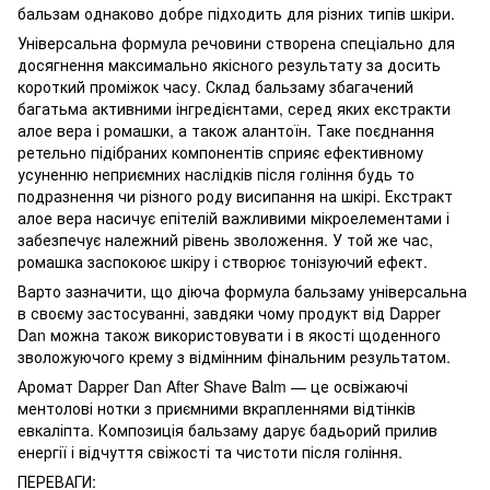
бальзам однаково добре підходить для різних типів шкіри.
Універсальна формула речовини створена спеціально для
досягнення максимально якісного результату за досить
короткий проміжок часу. Склад бальзаму збагачений
багатьма активними інгредієнтами, серед яких екстракти
алое вера і ромашки, а також алантоїн. Таке поєднання
ретельно підібраних компонентів сприяє ефективному
усуненню неприємних наслідків після гоління будь то
подразнення чи різного роду висипання на шкірі. Екстракт
алое вера насичує епітелій важливими мікроелементами і
забезпечує належний рівень зволоження. У той же час,
ромашка заспокоює шкіру і створює тонізуючий ефект.
Варто зазначити, що діюча формула бальзаму універсальна
в своєму застосуванні, завдяки чому продукт від Dapper
Dan можна також використовувати і в якості щоденного
зволожуючого крему з відмінним фінальним результатом.
Аромат Dapper Dan After Shave Balm — це освіжаючі
ментолові нотки з приємними вкрапленнями відтінків
евкаліпта. Композиція бальзаму дарує бадьорий прилив
енергії і відчуття свіжості та чистоти після гоління.
ПЕРЕВАГИ: