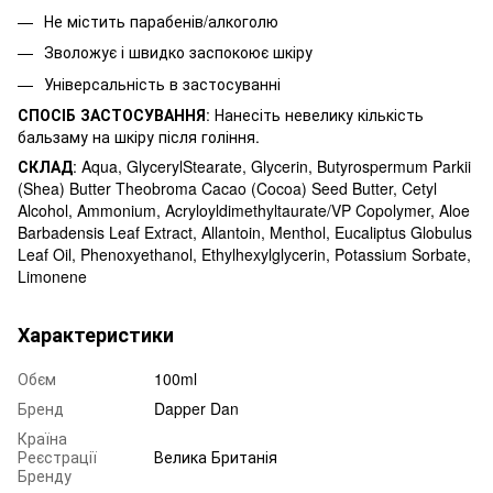
Не містить парабенів/алкоголю
Зволожує і швидко заспокоює шкіру
Універсальність в застосуванні
СПОСІБ ЗАСТОСУВАННЯ
: Нанесіть невелику кількість
бальзаму на шкіру після гоління.
СКЛАД
: Aqua, GlycerylStearate, Glycerin, Butyrospermum Parkii
(Shea) Butter Theobroma Cacao (Cocoa) Seed Butter, Cetyl
Alcohol, Ammonium, Acryloyldimethyltaurate/VP Copolymer, Aloe
Barbadensis Leaf Extract, Allantoin, Menthol, Eucaliptus Globulus
Leaf Oil, Phenoxyethanol, Ethylhexylglycerin, Potassium Sorbate,
Limonene
Характеристики
Обєм
100ml
Бренд
Dapper Dan
Країна
Реєстрації
Велика Британія
Бренду