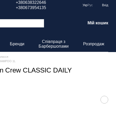
+380638322646
Укр
Рус
Вхід
+380673954135
Мій кошик
Співпраця з
Бренди
Розпродаж
Барбершопами
олосся
SHAMPOO 1L
n Crew CLASSIC DAILY