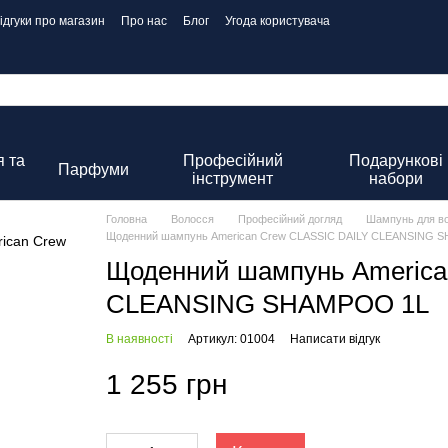
ідгуки про магазин
Про нас
Блог
Угода користувача
 та
Професійний
Подарункові
Парфуми
інструмент
набори
Головна
Волосся
Професійний догляд
Шампунь для в
Щоденний шампунь American Crew CLASSIC DAILY CLEANSING 
Щоденний шампунь America
CLEANSING SHAMPOO 1L
В наявності
Артикул: 01004
Написати відгук
1 255 грн