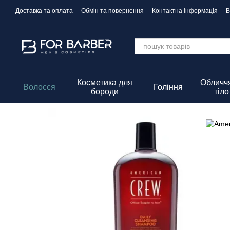
Перейти до основного контенту
Доставка та оплата
Обмін та повернення
Контактна інформація
В
Політика Конфіденційності
Косметика для
Обличчя
Волосся
Гоління
бороди
тіло