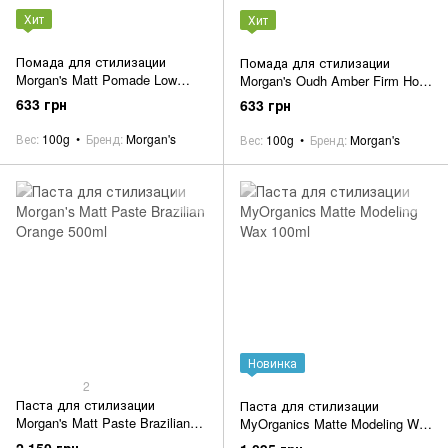
Хит
Хит
Помада для стилизации
Помада для стилизации
Morgan's Matt Pomade Low
Morgan's Oudh Amber Firm Hold
Shine/Firm Hold 100g [Green
Pomade 100g (Gold label)
633 грн
633 грн
label]
Вес
100g
Бренд
Morgan's
Вес
100g
Бренд
Morgan's
Новинка
2
Паста для стилизации
Паста для стилизации
Morgan's Matt Paste Brazilian
MyOrganics Matte Modeling Wax
Orange 500ml
100ml
2 150 грн