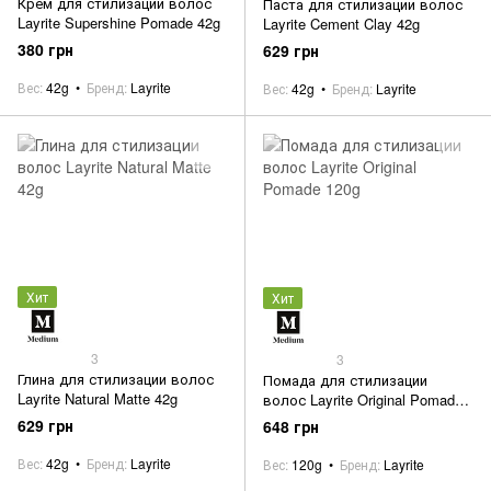
Крем для стилизации волос
Паста для стилизации волос
Layrite Supershine Pomade 42g
Layrite Cement Clay 42g
380 грн
629 грн
Вес
42g
Бренд
Layrite
Вес
42g
Бренд
Layrite
Хит
Хит
3
3
Глина для стилизации волос
Помада для стилизации
Layrite Natural Matte 42g
волос Layrite Original Pomade
120g
629 грн
648 грн
Вес
42g
Бренд
Layrite
Вес
120g
Бренд
Layrite