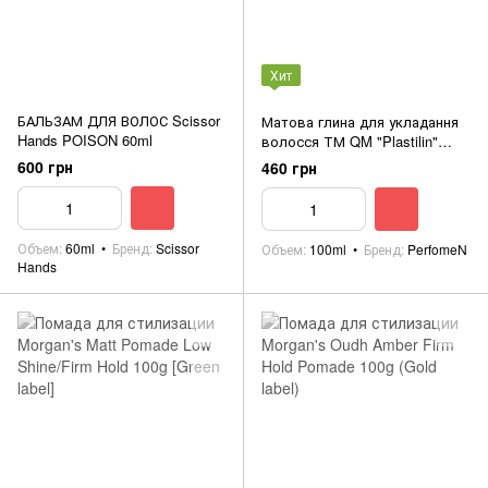
Хит
БАЛЬЗАМ ДЛЯ ВОЛОС Scissor
Матова глина для укладання
Hands POISON 60ml
волосся ТМ QM "Plastilin"
100ml
600 грн
460 грн
Объем
60ml
Бренд
Scissor
Объем
100ml
Бренд
PerfomeN
Hands