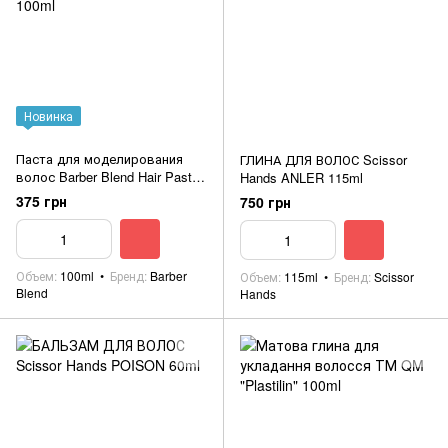
Новинка
Паста для моделирования
ГЛИНА ДЛЯ ВОЛОС Scissor
волос Barber Blend Hair Paste
Hands ANLER 115ml
100ml
375 грн
750 грн
Объем
100ml
Бренд
Barber
Объем
115ml
Бренд
Scissor
Blend
Hands