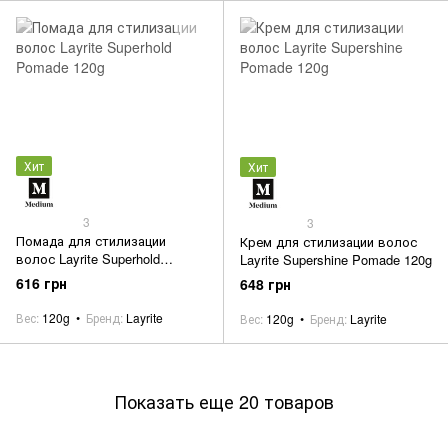
Хит
Хит
3
3
Помада для стилизации
Крем для стилизации волос
волос Layrite Superhold
Layrite Supershine Pomade 120g
Pomade 120g
616 грн
648 грн
Вес
120g
Бренд
Layrite
Вес
120g
Бренд
Layrite
Показать еще 20 товаров