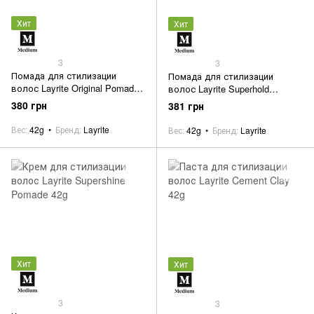
Хит
Хит
3
3
Помада для стилизации
Помада для стилизации
волос Layrite Original Pomade
волос Layrite Superhold
42g
Pomade 42g
380 грн
381 грн
Вес
42g
Бренд
Layrite
Вес
42g
Бренд
Layrite
Хит
Хит
3
3