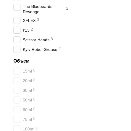
The Bluebeards
2
Revenge
3
XFLEX
2
Ї’13
8
Scissor Hands
2
Kyiv Rebel Grease
Объем
0
15ml
0
20ml
0
30ml
0
50ml
0
60ml
0
75ml
0
100ml