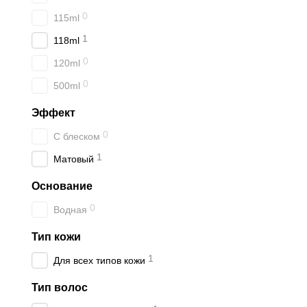
0
115ml
1
118ml
0
120ml
0
500ml
Эффект
0
С блеском
1
Матовый
Основание
0
Водная
Тип кожи
1
Для всех типов кожи
Тип волос