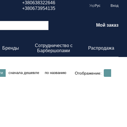
+380638322646
Укр
Рус
Вход
+380673954135
Мой заказ
Сотрудничество с
Бренды
Распродажа
Барбершопами
ти
сначала дешевле
по названию
Отображение: