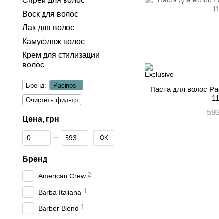
Спрей для волос
Воск для волос
Лак для волос
Камуфляж волос
Крем для стилизации
волос
Бренд:
Pacinos
Паста для волос Pac
1
Очистить фильтр
59
Цена, грн
От Цена, грн
До Цена, грн
OK
Бренд
2
American Crew
1
Barba Italiana
1
Barber Blend