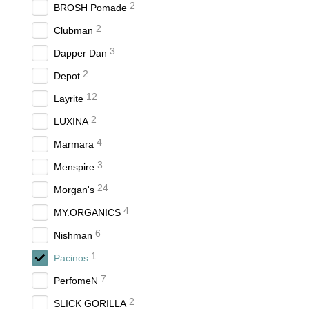
2
BROSH Pomade
2
Clubman
3
Dapper Dan
2
Depot
12
Layrite
2
LUXINA
4
Marmara
3
Menspire
24
Morgan's
4
MY.ORGANICS
6
Nishman
1
Pacinos
7
PerfomeN
2
SLICK GORILLA