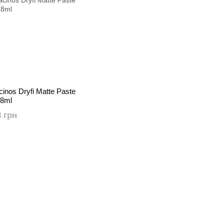
inos Dryfi Matte Paste
18ml
3 грн