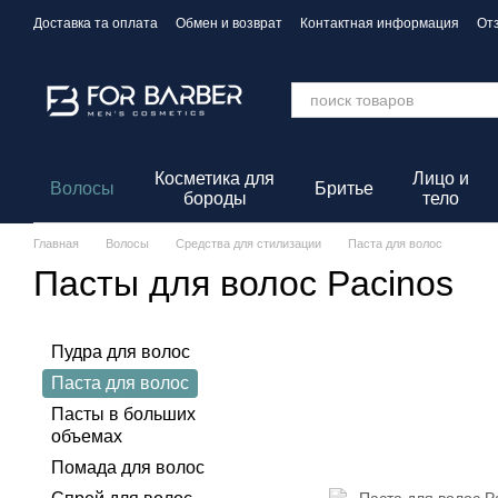
Перейти к основному контенту
Доставка та оплата
Обмен и возврат
Контактная информация
От
Политика конфиденциальности
Косметика для
Лицо и
Волосы
Бритье
бороды
тело
Главная
Волосы
Средства для стилизации
Паста для волос
Пасты для волос Pacinos
Пудра для волос
Паста для волос
Пасты в больших
объемах
Помада для волос