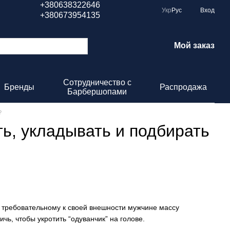
+380638322646
Укр
Рус
Вход
+380673954135
Мой заказ
Сотрудничество с
Бренды
Распродажа
Барбершопами
?
ь, укладывать и подбирать
 требовательному к своей внешности мужчине массу
чь, чтобы укротить “одуванчик” на голове.