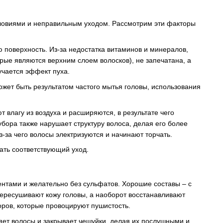
ловиями и неправильным уходом. Рассмотрим эти факторы
 поверхность. Из-за недостатка витаминов и минералов,
орые являются верхним слоем волосков), не запечатана, а
лучается эффект пуха.
ожет быть результатом частого мытья головы, использования
 влагу из воздуха и расширяются, в результате чего
бора также нарушает структуру волоса, делая его более
за чего волосы электризуются и начинают торчать.
ать соответствующий уход.
ентами и желательно без сульфатов. Хорошие составы – с
пересушивают кожу головы, а наоборот восстанавливают
оров, которые провоцируют пушистость.
яет волосы и закрывает чешуйки, делая их послушными и