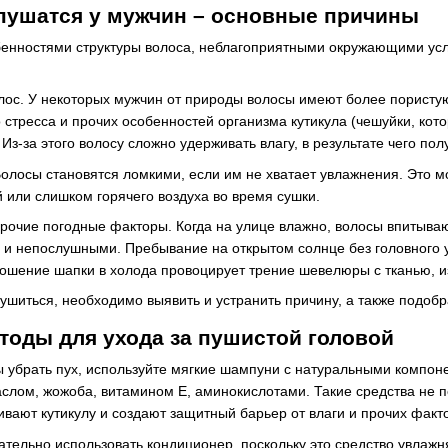
пушатся у мужчин – основные причины
обенностями структуры волоса, неблагоприятными окружающими ус
лос. У некоторых мужчин от природы волосы имеют более пористую
о стресса и прочих особенностей организма кутикула (чешуйки, кот
 Из-за этого волосу сложно удерживать влагу, в результате чего по
олосы становятся ломкими, если им не хватает увлажнения. Это м
 или слишком горячего воздуха во время сушки.
рочие погодные факторы. Когда на улице влажно, волосы впитывают
и непослушными. Пребывание на открытом солнце без головного у
шение шапки в холода провоцирует трение шевелюры с тканью, из-
ушиться, необходимо выявить и устранить причину, а также подобр
тоды для ухода за пушистой головой
ы убрать пух, используйте мягкие шампуни с натуральными компон
слом, жожоба, витамином Е, аминокислотами. Такие средства не 
ивают кутикулу и создают защитный барьер от влаги и прочих факт
ательно использовать кондиционер, поскольку это средство увлажн