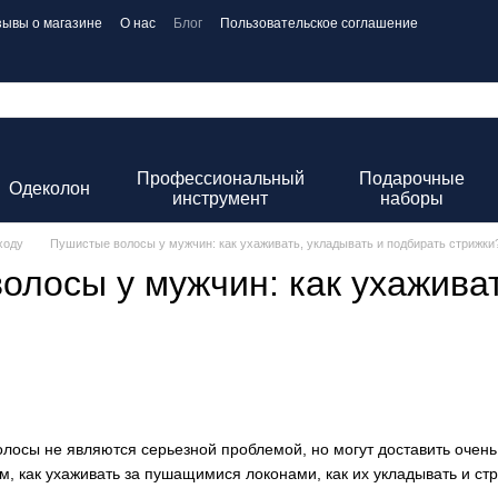
зывы о магазине
О нас
Блог
Пользовательское соглашение
Профессиональный
Подарочные
Одеколон
инструмент
наборы
ходу
Пушистые волосы у мужчин: как ухаживать, укладывать и подбирать стрижки
олосы у мужчин: как ухаживат
осы не являются серьезной проблемой, но могут доставить очень
м, как ухаживать за пушащимися локонами, как их укладывать и стри