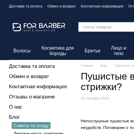
Перейти к основному контенту
Доставка та оплата
Обмен и возврат
Контактная информация
От
Политика конфиденциальности
Косметика для
Лицо и
Волосы
Бритье
бороды
тело
Доставка та оплата
Главная
Блог
Советы по у
Пушистые в
Обмен и возврат
стрижки?
Контактная информация
Отзывы о магазине
10 октября 2025
О нас
Блог
Непослушные пушистые вол
Советы по уходу
неудобств. Поговорим о то
Деятельность компании