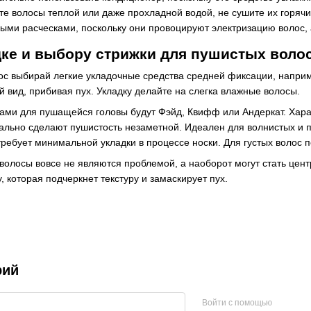
е волосы теплой или даже прохладной водой, не сушите их горячи
выми расческами, поскольку они провоцируют электризацию волос,
дке и выбору стрижки для пушистых воло
ос выбирай легкие укладочные средства средней фиксации, наприм
 вид, прибивая пух. Укладку делайте на слегка влажные волосы.
ми для пушащейся головы будут Фэйд, Квифф или Андеркат. Характ
уально сделают пушистость незаметной. Идеален для волнистых и п
требует минимальной укладки в процессе носки. Для густых волос 
волосы вовсе не являются проблемой, а наоборот могут стать цен
, которая подчеркнет текстуру и замаскирует пух.
рий
Войти с помощью