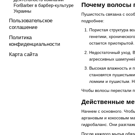
Почему волосы 
ForBarber в барбер-культуре
Украины
Пушистость связана с ос
Пользовательское
подробнее:
соглашение
Пористая структура во
генетики, хроническог
Политика
остается приоткрытой.
конфиденциальности
Недостаточный уход. В
Карта сайта
агрессивных шампуней
Высокая влажность и п
становятся пушистыми 
ломким и пушистым. Но
Чтобы волосы перестали п
Действенные ме
Начнем с основного. Чтоб
аргановым и кокосовым ма
гидробаланс. Они разглаж
После каждого мытья обяз