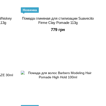
Новинка
Whiskey
Помада глиняная для стилизации Suavecito
113g
Firme Clay Pomade 113g
779 грн