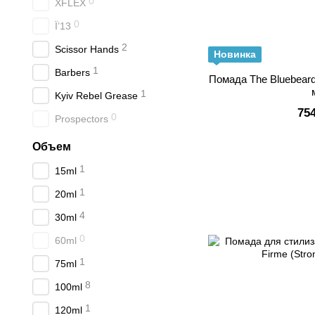
0
XFLEX
0
Ї’13
2
Scissor Hands
Новинка
1
Barbers
Помада The Bluebear
1
Kyiv Rebel Grease
75
0
Prospectors
Объем
1
15ml
1
20ml
4
30ml
0
60ml
1
75ml
8
100ml
1
120ml