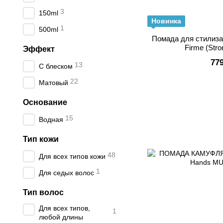
3
150ml
Новинка
1
500ml
Помада для стилиза
Firme (Stro
Эффект
77
13
С блеском
22
Матовый
Основание
15
Водная
Тип кожи
48
Для всех типов кожи
1
Для седых волос
Тип волос
Для всех типов,
1
любой длины