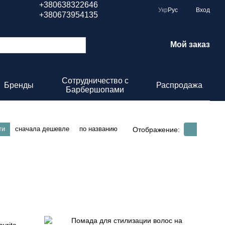
+380638322646
Укр
Рус
Вход
+380673954135
Мой заказ
Сотрудничество с
Бренды
Распродажа
Барбершопами
ти
сначала дешевле
по названию
Отображение: