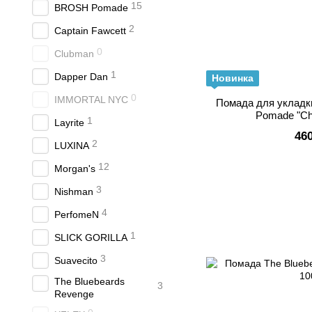
15
BROSH Pomade
2
Captain Fawcett
0
Clubman
1
Dapper Dan
Новинка
0
IMMORTAL NYC
Помада для укладк
Pomade "Ch
1
Layrite
46
2
LUXINA
12
Morgan's
3
Nishman
4
PerfomeN
1
SLICK GORILLA
3
Suavecito
The Bluebeards
3
Revenge