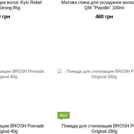
ки волос Kyiv Rebel
Матова глина для укладання воло
Strong 85g
QM "Plastilin" 100ml
0 грн
460 грн
Хит
зации BROSH Pomade
Помада для стилизации BROSH 
iginal 40g
Original 280g