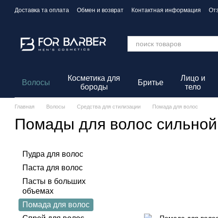
Перейти к основному контенту
Доставка та оплата
Обмен и возврат
Контактная информация
От
Политика конфиденциальности
Косметика для
Лицо и
Волосы
Бритье
бороды
тело
Главная
Волосы
Средства для стилизации
Помада для волос
Помады для волос сильной
Пудра для волос
Паста для волос
Пасты в больших
объемах
Помада для волос