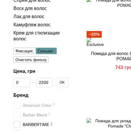
Спрей для волос
Воск для волос
Лак для волос
Камуфляж волос
Крем для стилизации
−20%
волос
Фиксация:
Сильная
Помада для волос
POMAD
Очистить фильтр
743 гр
Цена, грн
От Цена, грн
До Цена, грн
OK
Бренд
0
American Crew
0
Barber Blend
1
BARBERTIME