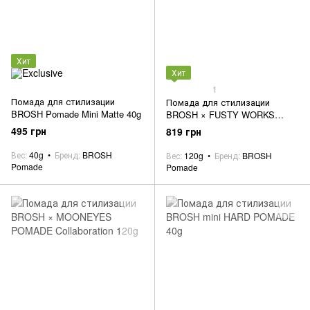
Хит
Хит
1
Помада для стилизации
Помада для стилизации
BROSH Pomade Mini Matte 40g
BROSH × FUSTY WORKS
POMADE Collaboration 120g
495 грн
819 грн
Вес
40g
Бренд
BROSH
Вес
120g
Бренд
BROSH
Pomade
Pomade