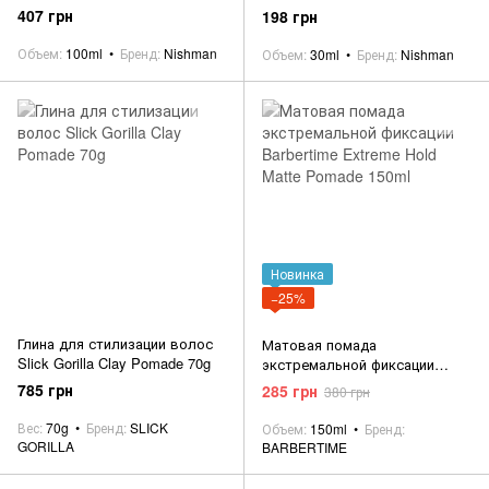
407 грн
198 грн
Объем
100ml
Бренд
Nishman
Объем
30ml
Бренд
Nishman
Новинка
−25%
Глина для стилизации волос
Матовая помада
Slick Gorilla Clay Pomade 70g
экстремальной фиксации
Barbertime Extreme Hold Matte
785 грн
285 грн
380 грн
Pomade 150ml
Вес
70g
Бренд
SLICK
Объем
150ml
Бренд
GORILLA
BARBERTIME