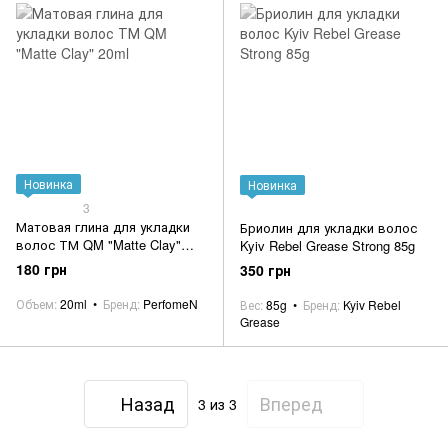
Новинка
Новинка
3
Матовая глина для укладки
Бриолин для укладки волос
волос ТМ QM "Matte Clay"
Kyiv Rebel Grease Strong 85g
20ml
180 грн
350 грн
Объем
20ml
Бренд
PerfomeN
Вес
85g
Бренд
Kyiv Rebel
Grease
Назад
Вперед
3
из 3