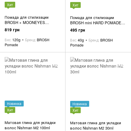
Хит
Хит
Помада для стилизации
Помада для стилизации
BROSH × MOONEYES
BROSH mini HARD POMADE
POMADE Collaboration 120g
40g
819 грн
495 грн
Вес
120g
Бренд
BROSH
Вес
40g
Бренд
BROSH
Pomade
Pomade
Новинка
Новинка
Хит
Хит
Матовая глина для укладки
Матовая глина для укладки
волос Nishman М2 100ml
волос Nishman М2 30ml