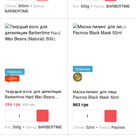
Объем
300ml
Бренд
Вес
500g
Бренд
BARBERTIME
BARBERTIME
Новинка
Новинка
−25%
Твердый воск для депиляции
Маска-пилинг для лица
Barbertime Hard Wax Beans
Pacinos Black Mask 52ml
(Natural) 500g
394 грн
963 грн
525 грн
Вес
500g
Бренд
BARBERTIME
Объем
52ml
Бренд
Pacinos