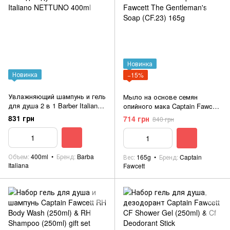
Новинка
Новинка
−15%
Увлажняющий шампунь и гель
Мыло на основе семян
для душа 2 в 1 Barber Italiano
опийного мака Captain Fawcett
NETTUNO 400ml
The Gentleman's Soap (CF.23)
831 грн
714 грн
840 грн
165g
Объем
400ml
Бренд
Barba
Вес
165g
Бренд
Captain
Italiana
Fawcett