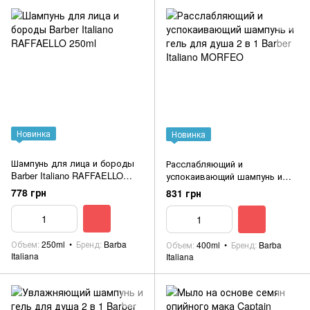
Новинка
Новинка
Шампунь для лица и бороды
Расслабляющий и
Barber Italiano RAFFAELLO
успокаивающий шампунь и
250ml
гель для душа 2 в 1 Barber
778 грн
831 грн
Italiano MORFEO
Объем
250ml
Бренд
Barba
Объем
400ml
Бренд
Barba
Italiana
Italiana