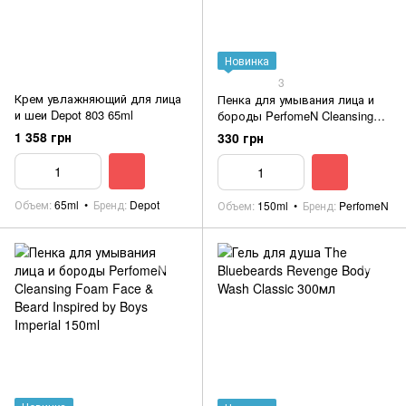
Новинка
3
Крем увлажняющий для лица
Пенка для умывания лица и
и шеи Depot 803 65ml
бороды PerfomeN Cleansing
Foam Face & Beard 150ml
1 358 грн
330 грн
Объем
65ml
Бренд
Depot
Объем
150ml
Бренд
PerfomeN