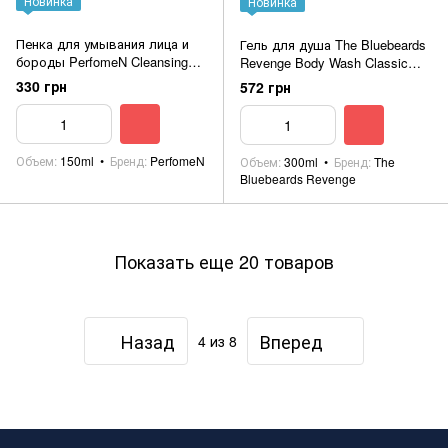
Новинка
Новинка
Пенка для умывания лица и
Гель для душа The Bluebeards
бороды PerfomeN Cleansing
Revenge Body Wash Classic
Foam Face & Beard Inspired by
300мл
330 грн
572 грн
Boys Imperial 150ml
Объем
150ml
Бренд
PerfomeN
Объем
300ml
Бренд
The
Bluebeards Revenge
Показать еще 20 товаров
Назад
Вперед
4
из 8