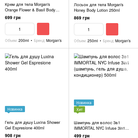
Крем для тела Morgan's
Лосьон для тела Morgan's
Orange Flower & Basil Body
Honey Body Lotion 250ml
Creme 200ml
699 грн
869 грн
Объем
200ml
Бренд
Morgan's
Объем
250ml
Бренд
Morgan's
Новинка
Новинка
Хит
Гель для душу Luxina Shower
Шампунь для волос 3в1
Gel Espresione 400ml
IMMORTAL NYC Infuse 3in1
(шампунь, гель для душа,
908 грн
499 грн