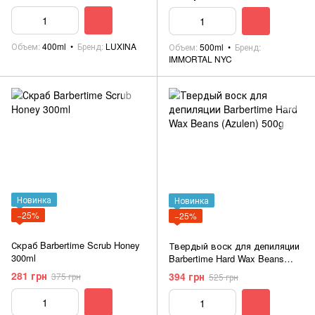
кондиционер) 500ml
Объем
400ml
Бренд
LUXINA
Объем
500ml
Бренд
IMMORTAL NYC
Новинка
Новинка
−25%
−25%
Скраб Barbertime Scrub Honey
Твердый воск для депиляции
300ml
Barbertime Hard Wax Beans
(Azulen) 500g
281 грн
394 грн
375 грн
525 грн