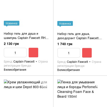
Новинка
Новинка
Набор гель для душа и
Набор гель для душа,
шампунь Captain Fawcett RH
дезодорант Captain Fawcett
Body Wash (250ml) & RH
CF Shower Gel (250ml) & Cf
2 130 грн
1 740 грн
Shampoo (250ml) gift set
Deodorant Stick
Бренд
Captain Fawcett
Страна
Бренд
Captain Fawcett
Страна
регистрации бренда
регистрации бренда
Великобритания
Великобритания