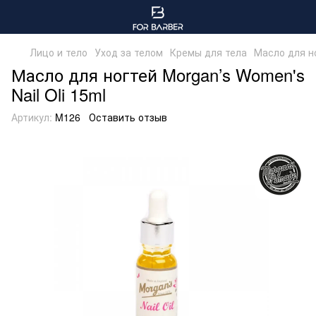
Лицо и тело
Уход за телом
Кремы для тела
Масло для но
Масло для ногтей Morgan’s Women's
Nail Oli 15ml
Артикул:
M126
Оставить отзыв