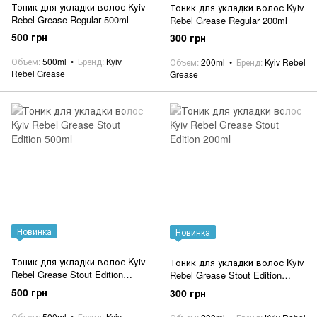
Тоник для укладки волос Kyiv
Тоник для укладки волос Kyiv
Rebel Grease Regular 500ml
Rebel Grease Regular 200ml
500 грн
300 грн
Объем
500ml
Бренд
Kyiv
Объем
200ml
Бренд
Kyiv Rebel
Rebel Grease
Grease
Новинка
Новинка
Тоник для укладки волос Kyiv
Тоник для укладки волос Kyiv
Rebel Grease Stout Edition
Rebel Grease Stout Edition
500ml
200ml
500 грн
300 грн
Объем
500ml
Бренд
Kyiv