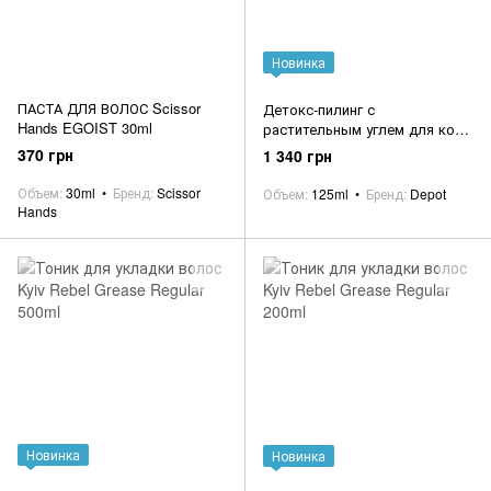
Новинка
ПАСТА ДЛЯ ВОЛОС Scissor
Детокс-пилинг с
Hands EGOIST 30ml
растительным углем для кожи
головы DEPOT 003 Detoxifying
370 грн
1 340 грн
peel with plant-based charcoal
125ml
Объем
30ml
Бренд
Scissor
Объем
125ml
Бренд
Depot
Hands
Новинка
Новинка