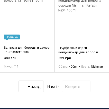
Новинка
Бальзам для бороды и волос
Двухфазный спрей
Е'13 "Эстет" 50ml
кондиционер для волос и
бороды Nishman Keratin №04
380 грн
539 грн
400ml
Бренд
Ї’13
Объем
400ml
Бренд
Nishman
Назад
Вперед
14
из 14