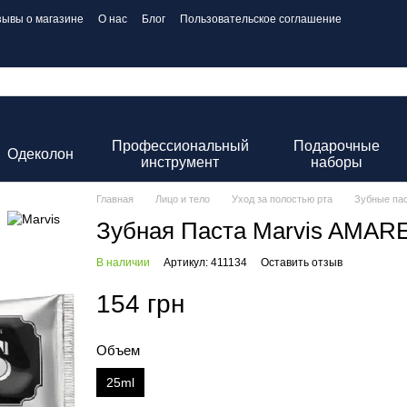
зывы о магазине
О нас
Блог
Пользовательское соглашение
Профессиональный
Подарочные
Одеколон
инструмент
наборы
Главная
Лицо и тело
Уход за полостью рта
Зубные па
Зубная Паста Marvis AMARE
В наличии
Артикул: 411134
Оставить отзыв
154 грн
Объем
25ml