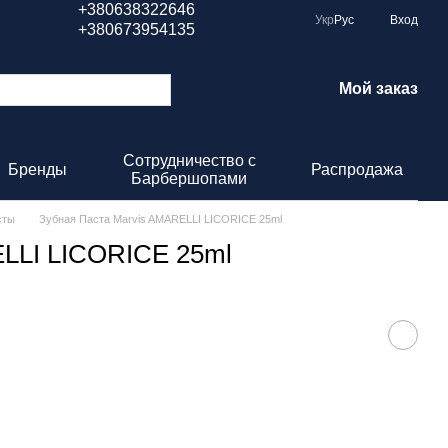
+380638322646
Укр
Рус
Вход
+380673954135
Мой заказ
Сотрудничество с
Бренды
Распродажа
Барбершопами
сты
Зубная Паста Marvis AMARELLI LICORICE 25ml
LLI LICORICE 25ml