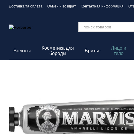
Перейти к основному контенту
Доставка та оплата
Обмен и возврат
Контактная информация
От
Политика конфиденциальности
Косметика для
Лицо и
Волосы
Бритье
бороды
тело