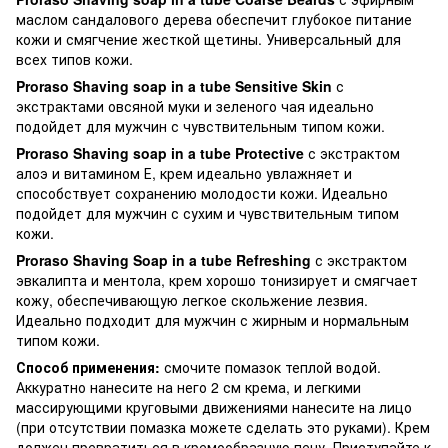
маслом сандалового дерева обеспечит глубокое питание
кожи и смягчение жесткой щетины. Универсальный для
всех типов кожи.
Proraso Shaving soap in a tube Sensitive Skin
с
экстрактами овсяной муки и зеленого чая идеально
подойдет для мужчин с чувствительным типом кожи.
Proraso Shaving soap in a tube Protective
с экстрактом
алоэ и витамином Е, крем идеально увлажняет и
способствует сохранению молодости кожи. Идеально
подойдет для мужчин с сухим и чувствительным типом
кожи.
Proraso Shaving Soap in a tube Refreshing
с экстрактом
эвкалипта и ментола, крем хорошо тонизирует и смягчает
кожу, обеспечивающую легкое скольжение лезвия.
Идеально подходит для мужчин с жирным и нормальным
типом кожи.
Способ применения:
смочите помазок теплой водой.
Аккуратно нанесите на него 2 см крема, и легкими
массирующими круговыми движениями нанесите на лицо
(при отсутствии помазка можете сделать это руками). Крем
должен превратиться в кремообразную пену. Приступайте к