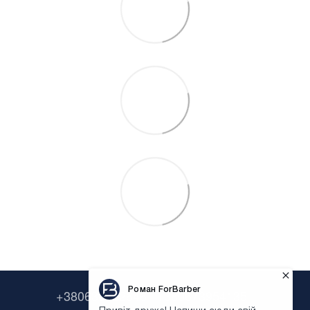
+380638322646
+380673954135