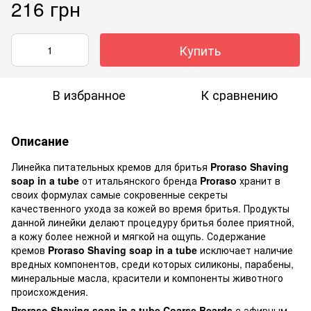
216 грн
Купить
В избранное
К сравнению
Описание
Линейка питательных кремов для бритья
Proraso Shaving
soap in a tube
от итальянского бренда
Proraso
хранит в
своих формулах самые сокровенные секреты
качественного ухода за кожей во время бритья. Продукты
данной линейки делают процедуру бритья более приятной,
а кожу более нежной и мягкой на ощупь. Содержание
кремов
Proraso Shaving soap in a tube
исключает наличие
вредных компонентов, среди которых силиконы, парабены,
минеральные масла, красители и компоненты животного
происхождения.
Proraso Shaving soap in a tube Coarse Beards
с эфирным