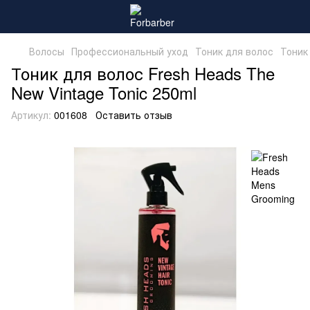
Волосы
Профессиональный уход
Тоник для волос
Тоник 
Тоник для волос Fresh Heads The
New Vintage Tonic 250ml
Артикул:
001608
Оставить отзыв