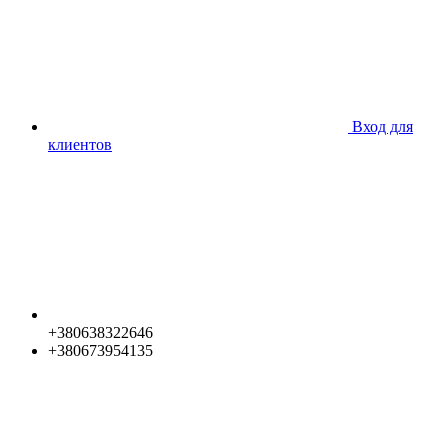
Вход для
клиентов
+380638322646
+380673954135