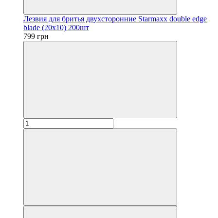
Лезвия для бритья двухсторонние Starmaxx double edge
blade (20x10) 200шт
799 грн