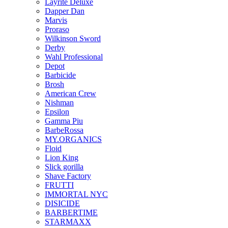
Layrite Deluxe
Dapper Dan
Marvis
Proraso
Wilkinson Sword
Derby
Wahl Professional
Depot
Barbicide
Brosh
American Crew
Nishman
Epsilon
Gamma Piu
BarbeRossa
MY.ORGANICS
Floid
Lion King
Slick gorilla
Shave Factory
FRUTTI
IMMORTAL NYC
DІSICIDE
BARBERTIME
STARMAXX