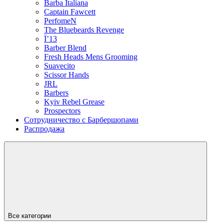
Barba Italiana
Captain Fawcett
PerfomeN
The Bluebeards Revenge
Ї’13
Barber Blend
Fresh Heads Mens Grooming
Suavecito
Scissor Hands
JRL
Barbers
Kyiv Rebel Grease
Prospectors
Сотрудничество с Барбершопами
Распродажа
Все категории