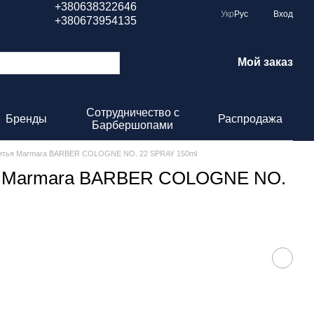
+380638322646
Укр
Рус
Вход
+380673954135
Мой заказ
Сотрудничество с
Бренды
Распродажа
Барбершопами
ритья Marmara BARBER COLOGNE NO. 22 SPRAY 150ml
ья Marmara BARBER COLOGNE NO.