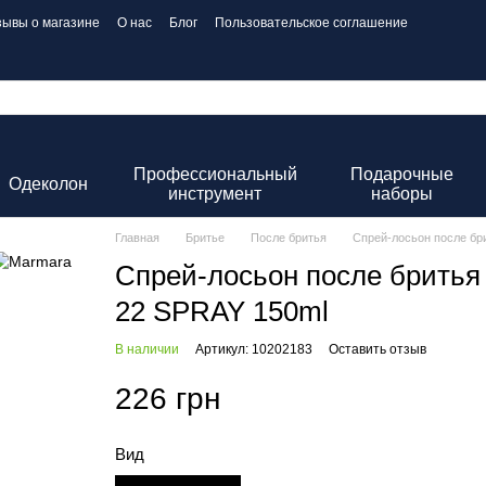
зывы о магазине
О нас
Блог
Пользовательское соглашение
Профессиональный
Подарочные
Одеколон
инструмент
наборы
Главная
Бритье
После бритья
Спрей-лосьон после б
Спрей-лосьон после брит
22 SPRAY 150ml
В наличии
Артикул: 10202183
Оставить отзыв
226 грн
Вид