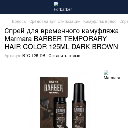
Волосы
Средства для стилизации
Камуфляж волос
Спр
Спрей для временного камуфляжа
Marmara BARBER TEMPORARY
HAIR COLOR 125ML DARK BROWN
Артикул:
BTC-125-DB
Оставить отзыв