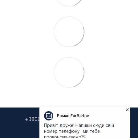
+380638322646
+380673954135
Контактная информация