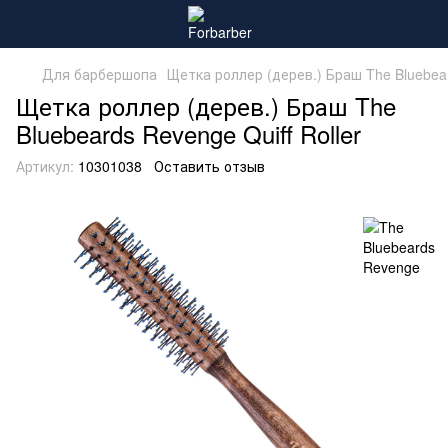
Для барбершопа
Щетка роллер (дерев.) Браш The Bluebeard
Щетка роллер (дерев.) Браш The
Bluebeards Revenge Quiff Roller
Артикул:
10301038
Оставить отзыв