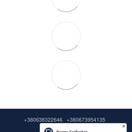
+380638322646
+380673954135
Контактная информация