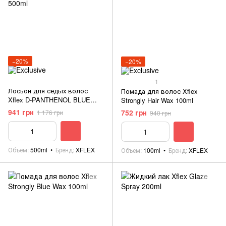
−20%
−20%
1
Лосьон для седых волос
Помада для волос Xflex
Xflex D-PANTHENOL BLUE
Strongly Hair Wax 100ml
500ml
941 грн
752 грн
1 176 грн
940 грн
Объем
500ml
Бренд
XFLEX
Объем
100ml
Бренд
XFLEX