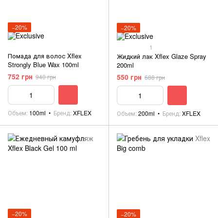
−20%
−20%
1
Помада для волос Xflex
Жидкий лак Xflex Glaze Spray
Strongly Blue Wax 100ml
200ml
752 грн
550 грн
940 грн
688 грн
Объем
100ml
Бренд
XFLEX
Объем
200ml
Бренд
XFLEX
−20%
−20%