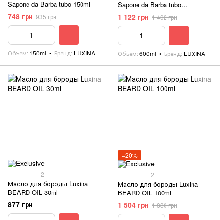
Sapone da Barba tubo 150ml
Sapone da Barba tubo
Professionale 600ml
748 грн
1 122 грн
935 грн
1 402 грн
Объем
150ml
Бренд
LUXINA
Объем
600ml
Бренд
LUXINA
−20%
2
2
Масло для бороды Luxina
Масло для бороды Luxina
BEARD OIL 30ml
BEARD OIL 100ml
877 грн
1 504 грн
1 880 грн