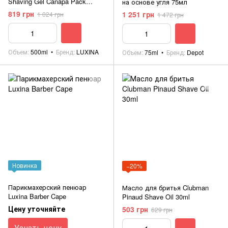
Shaving Gel Canapa Pack
на основе угля 75мл
500ml
819 грн
1 251 грн
1 024 грн
1 472 грн
Объем
500ml
Бренд
LUXINA
Объем
75ml
Бренд
Depot
Новинка
−20%
Парикмахерский пенюар
Масло для бритья Clubman
Luxina Barber Cape
Pinaud Shave Oil 30ml
Цену уточняйте
503 грн
629 грн
Узнать цену