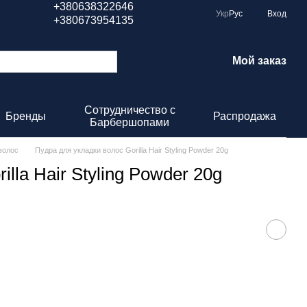
+380638322646
Укр
Рус
Вход
+380673954135
Мой заказ
Сотрудничество с
Бренды
Распродажа
Барбершопами
волос
Пудра для укладки волос Gorilla Hair Styling Powder 20g
lla Hair Styling Powder 20g