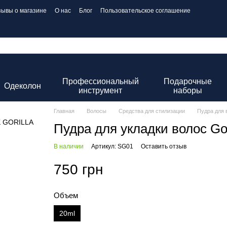
зывы о магазине
О нас
Блог
Пользовательское соглашение
Профессиональный
Подарочные
Одеколон
инструмент
наборы
Главная
Волосы
Средства для стилизации
Пудра для 
Пудра для укладки волос Gori
В наличии
Артикул: SG01
Оставить отзыв
750 грн
Объем
20ml