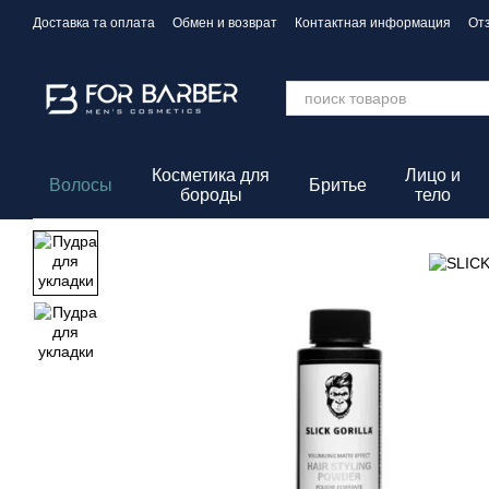
Перейти к основному контенту
Доставка та оплата
Обмен и возврат
Контактная информация
От
Политика конфиденциальности
Косметика для
Лицо и
Волосы
Бритье
бороды
тело