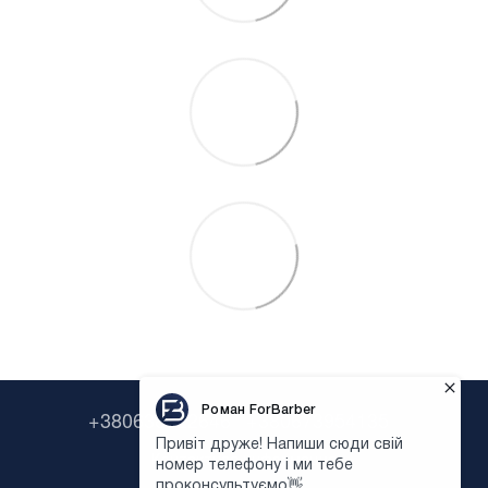
+380638322646
+380673954135
Контактная информация