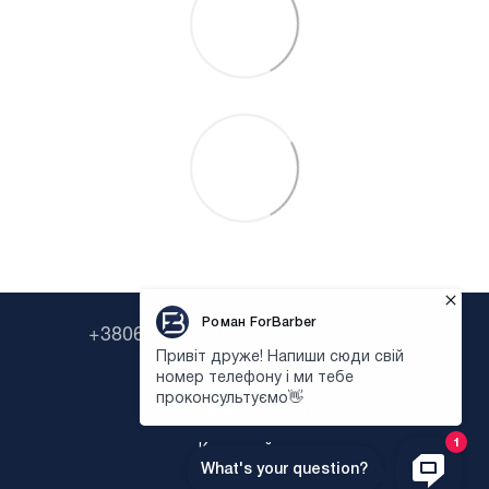
+380638322646
+380673954135
Контактная информация
Полная версия сайта
Карта сайта
Укр
Рус