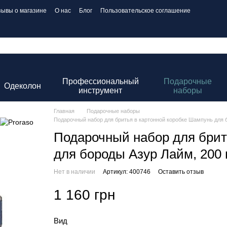
зывы о магазине
О нас
Блог
Пользовательское соглашение
Профессиональный
Подарочные
Одеколон
инструмент
наборы
Главная
Подарочные наборы
Подарочный набор для бритья в картонной коробке Шампунь для 
Подарочный набор для брит
для бороды Азур Лайм, 200 
Нет в наличии
Артикул: 400746
Оставить отзыв
1 160 грн
Вид