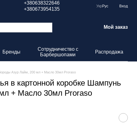
+380638322646
Укр
Рус
Вход
+380673954135
Мой заказ
Сотрудничество с
Бренды
Распродажа
Барбершопами
бороды Азур Лайм, 200 мл + Масло 30мл Proraso
ья в картонной коробке Шампунь
мл + Масло 30мл Proraso