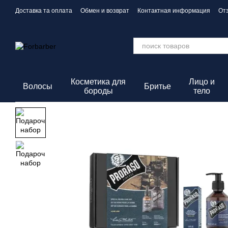
Перейти к основному контенту
Доставка та оплата
Обмен и возврат
Контактная информация
От
Политика конфиденциальности
Косметика для
Лицо и
Волосы
Бритье
бороды
тело