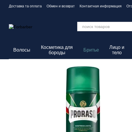
Перейти к основному контенту
Доставка та оплата
Обмен и возврат
Контактная информация
От
Политика конфиденциальности
Косметика для
Лицо и
Волосы
Бритье
бороды
тело