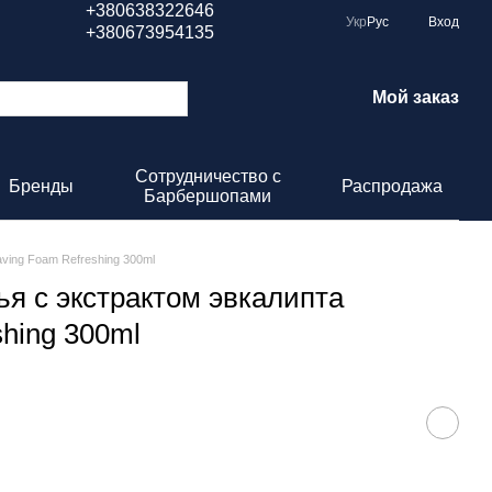
+380638322646
Укр
Рус
Вход
+380673954135
Мой заказ
Сотрудничество с
Бренды
Распродажа
Барбершопами
ving Foam Refreshing 300ml
я с экстрактом эвкалипта
shing 300ml