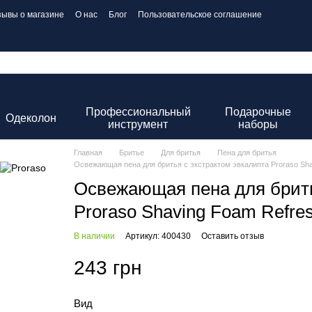
зывы о магазине
О нас
Блог
Пользовательское соглашение
Профессиональный
Подарочные
Одеколон
инструмент
наборы
Главная
Бритье
Для бритья
Пена для бритья
Освежающая пена для бритья с экстрактом эвкалипта Proraso Sha
Освежающая пена для брить
Proraso Shaving Foam Refre
В наличии
Артикул: 400430
Оставить отзыв
243 грн
Вид