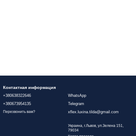
Контактная информация
+380638322646
WhatsApp
+380673954135
Telegram
xflex.luxina.tilda@gmail.com
Перезвонить вам?
Украина, г.Львов, ул.Зелена 151,
79034