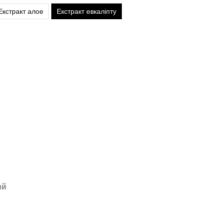
Екстракт алое
Екстракт евкаліпту
ий