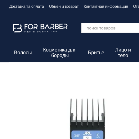
Перейти к основному контенту
Доставка та оплата
Обмен и возврат
Контактная информация
От
Политика конфиденциальности
Косметика для
Лицо и
Волосы
Бритье
бороды
тело