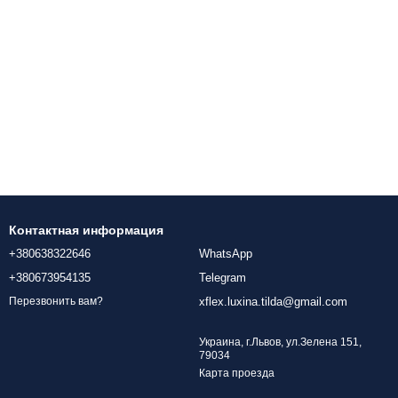
Контактная информация
+380638322646
WhatsApp
+380673954135
Telegram
xflex.luxina.tilda@gmail.com
Перезвонить вам?
Украина, г.Львов, ул.Зелена 151,
79034
Карта проезда