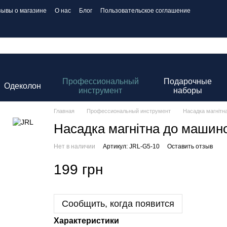
зывы о магазине
О нас
Блог
Пользовательское соглашение
Профессиональный
Подарочные
Одеколон
инструмент
наборы
Главная
Профессиональный инструмент
Насадка магнітн
Насадка магнітна до машин
Нет в наличии
Артикул: JRL-G5-10
Оставить отзыв
199 грн
Сообщить, когда появится
Характеристики