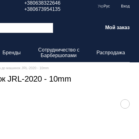
+380638322646
Укр
Рус
Вход
+380673954135
Мой заказ
Сотрудничество с
Бренды
Распродажа
Барбершопами
а до машинок JRL-2020 - 10mm
ок JRL-2020 - 10mm