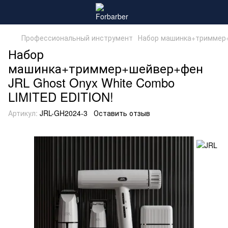
Профессиональный инструмент
Набор машинка+триммер+
Набор
машинка+триммер+шейвер+фен
JRL Ghost Onyx White Combo
LIMITED EDITION!
Артикул:
JRL-GH2024-3
Оставить отзыв