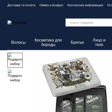
Перейти к основному контенту
Доставка та оплата
Обмен и возврат
Контактная информация
От
Политика конфиденциальности
Косметика для
Лицо и
Волосы
Бритье
бороды
тело