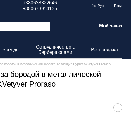
+380638322646
Укр
Рус
Вход
+380673954135
Мой заказ
Сотрудничество с
Бренды
Распродажа
Барбершопами
за бородой в металлической коробке, коллекция Cypress&Vetyver Proraso
 за бородой в металлической
Vetyver Proraso