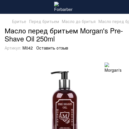
Бритье
Перед бритьем
Масло до бритья
Масло перед бр
Масло перед бритьем Morgan's Pre-
Shave Oil 250ml
Артикул:
M042
Оставить отзыв