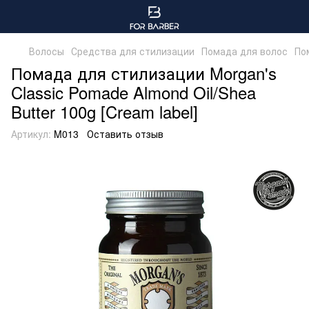
Волосы
Средства для стилизации
Помада для волос
По
Помада для стилизации Morgan's
Classic Pomade Almond Oil/Shea
Butter 100g [Cream label]
Артикул:
M013
Оставить отзыв