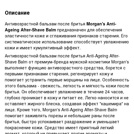
Описание
Антивозрастной бальзам после бритья
Morgan's Anti-
Ageing After-Shave Balm
предназначен для обеспечения
эластичности коже и сглаживания признаков старения. Его
систематическое использование способствует увлажнению
кожи и имеет кумулятивный эффект.
Антивозрастной бальзам после бритья Anti-Ageing After-
Shave Balm от премиум-бренда мужской косметики Morgan's
выполняет функцию антивозрастного средства, борется с
первыми признаками старения, регенерирует кожу и
помогает устранить первые морщины на лице. Особенность
этого бальзама - свежесть, легкость и мягкость кожи после
бритья. Он обеспечивает увлажнение в течение 24 часов,
глубоко проникает в кожу и питает ее. Легко наносится и не
оставляет жирного блеска, создавая эффект "кашемира" на
лице. Кроме того, Morgan's Anti-Ageing After-Shave Balm
помогает заживлять порезы и небольшие раны после
бритья, быстро успокаивает раздражение и уменьшает
покраснение кожи. Средство имеет приятный легкий
аромат, который не превышает другие ароматы и