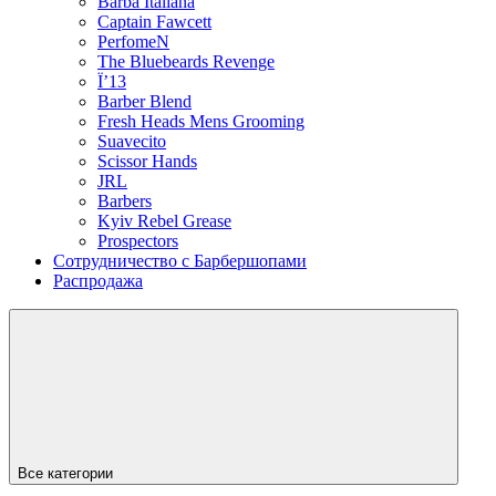
Barba Italiana
Captain Fawcett
PerfomeN
The Bluebeards Revenge
Ї’13
Barber Blend
Fresh Heads Mens Grooming
Suavecito
Scissor Hands
JRL
Barbers
Kyiv Rebel Grease
Prospectors
Сотрудничество с Барбершопами
Распродажа
Все категории