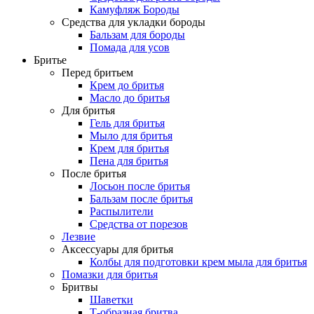
Камуфляж Бороды
Средства для укладки бороды
Бальзам для бороды
Помада для усов
Бритье
Перед бритьем
Крем до бритья
Масло до бритья
Для бритья
Гель для бритья
Мыло для бритья
Крем для бритья
Пена для бритья
После бритья
Лосьон после бритья
Бальзам после бритья
Распылители
Средства от порезов
Лезвие
Аксессуары для бритья
Колбы для подготовки крем мыла для бритья
Помазки для бритья
Бритвы
Шаветки
Т-образная бритва