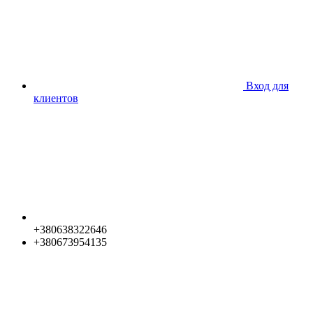
Вход для
клиентов
+380638322646
+380673954135