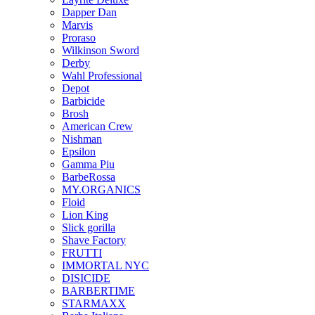
Dapper Dan
Marvis
Proraso
Wilkinson Sword
Derby
Wahl Professional
Depot
Barbicide
Brosh
American Crew
Nishman
Epsilon
Gamma Piu
BarbeRossa
MY.ORGANICS
Floid
Lion King
Slick gorilla
Shave Factory
FRUTTI
IMMORTAL NYC
DІSICIDE
BARBERTIME
STARMAXX