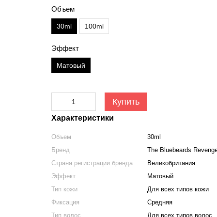
Объем
30ml
100ml
Эффект
Матовый
Купить
Характеристики
Объем
30ml
Бренд
The Bluebeards Reveng
Страна регистрации бренда
Великобритания
Эффект
Матовый
Тип кожи
Для всех типов кожи
Фиксация
Средняя
Тип волос
Для всех типов волос