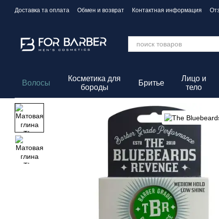
Перейти к основному контенту
Доставка та оплата
Обмен и возврат
Контактная информация
От
Политика конфиденциальности
Косметика для
Лицо и
Волосы
Бритье
бороды
тело