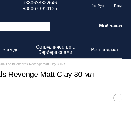
+380638322646
Укр
Рус
Вход
+380673954135
Мой заказ
Сотрудничество с
Бренды
Распродажа
Барбершопами
ина The Bluebeards Revenge Matt Clay 30 мл
ds Revenge Matt Clay 30 мл