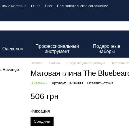
зывы о магазине
О нас
Блог
Пользовательское соглашение
Профессиональный
Подарочные
Одеколон
инструмент
наборы
Главная
Волосы
Средства для стилизации
Матовая гл
Матовая глина The Bluebear
В наличии
Артикул: 10704003
Оставить отзыв
506 грн
Фиксация
Средняя