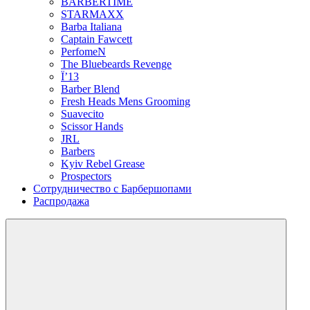
BARBERTIME
STARMAXX
Barba Italiana
Captain Fawcett
PerfomeN
The Bluebeards Revenge
Ї’13
Barber Blend
Fresh Heads Mens Grooming
Suavecito
Scissor Hands
JRL
Barbers
Kyiv Rebel Grease
Prospectors
Сотрудничество с Барбершопами
Распродажа