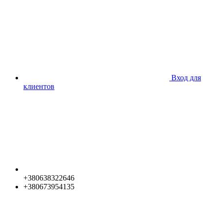
Вход для
клиентов
+380638322646
+380673954135