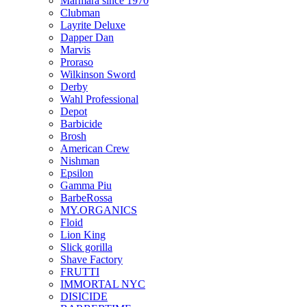
Marmara since 1970
Clubman
Layrite Deluxe
Dapper Dan
Marvis
Proraso
Wilkinson Sword
Derby
Wahl Professional
Depot
Barbicide
Brosh
American Crew
Nishman
Epsilon
Gamma Piu
BarbeRossa
MY.ORGANICS
Floid
Lion King
Slick gorilla
Shave Factory
FRUTTI
IMMORTAL NYC
DІSICIDE