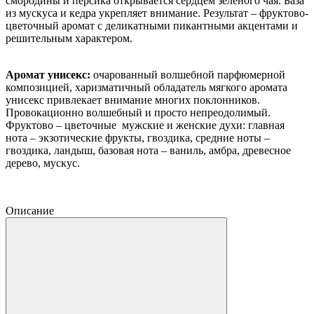
смородины и персика открывается сердцем зеленого чая. База
из мускуса и кедра укрепляет внимание. Результат – фруктово-
цветочный аромат с деликатными пикантными акцентами и
решительным характером.
Аромат унисекс:
очарованный волшебной парфюмерной
композицией, харизматичный обладатель мягкого аромата
унисекс привлекает внимание многих поклонников.
Провокационно волшебный и просто непреодолимый.
Фруктово – цветочные мужские и женские духи: главная
нота – экзотические фрукты, гвоздика, средние ноты –
гвоздика, ландыш, базовая нота – ваниль, амбра, древесное
дерево, мускус.
Описание