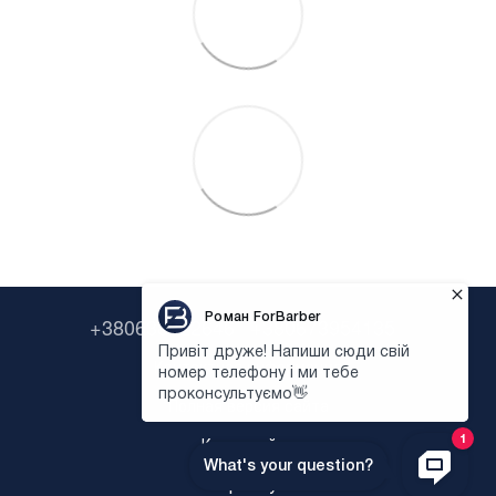
+380638322646
+380673954135
Контактная информация
Полная версия сайта
Карта сайта
Укр
Рус