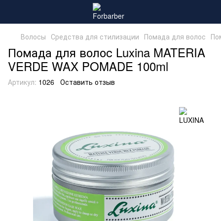
Волосы
Средства для стилизации
Помада для волос
По
Помада для волос Luxina MATERIA
VERDE WAX POMADE 100ml
Артикул:
1026
Оставить отзыв