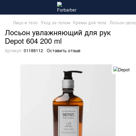
Лицо и тело
Уход за телом
Кремы для тела
Лосьон увла
Лосьон увлажняющий для рук
Depot 604 200 ml
Артикул:
01188112
Оставить отзыв