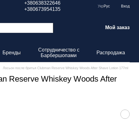
+380638322646
Укр
Рус
Вход
+380673954135
Мой заказ
Сотрудничество с
Бренды
Распродажа
Барбершопами
Лосьон после бритья Clubman Reserve Whiskey Woods After Shave Lotion 177ml
n Reserve Whiskey Woods After