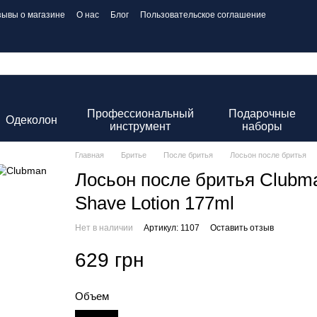
зывы о магазине
О нас
Блог
Пользовательское соглашение
Профессиональный
Подарочные
Одеколон
инструмент
наборы
Главная
Бритье
После бритья
Лосьон после бритья
Лосьон после бритья Clubma
Shave Lotion 177ml
Нет в наличии
Артикул: 1107
Оставить отзыв
629 грн
Объем