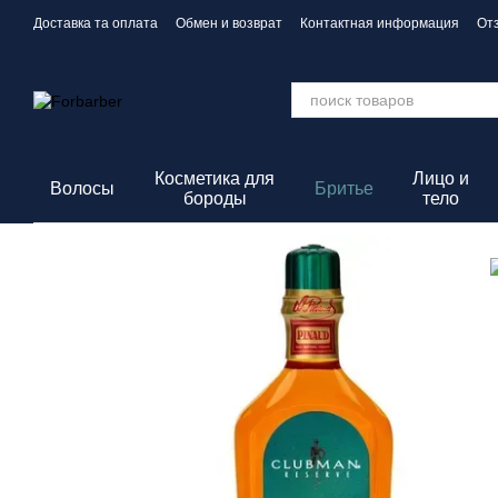
Перейти к основному контенту
Доставка та оплата
Обмен и возврат
Контактная информация
От
Политика конфиденциальности
Косметика для
Лицо и
Волосы
Бритье
бороды
тело