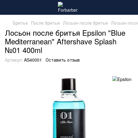
Бритье
После бритья
Лосьон после бритья
Лосьон после
Лосьон после бритья Epsilon "Blue
Mediterranean" Aftershave Splash
№01 400ml
Артикул:
AS40001
Оставить отзыв