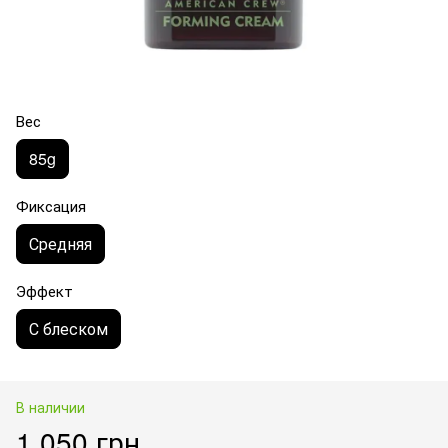
Вес
85g
Фиксация
Средняя
Эффект
С блеском
В наличии
1 050 грн