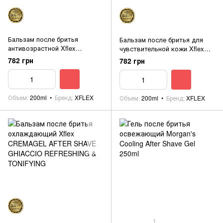
Бальзам после бритья
Бальзам после бритья для
антивозрастной Xflex
чувствительной кожи Xflex
CREMAGEL AFTER SHAVE
CREMAGEL AFTER SHAVE
782 грн
782 грн
ANTI-AGE ANTIRUGHE
SENSITIVE SKIN
PELLISENSIBILI
Объем
200ml
Бренд
XFLEX
Объем
200ml
Бренд
XFLEX
1