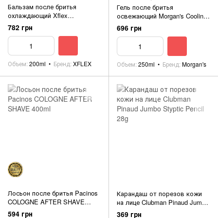
Бальзам после бритья
Гель после бритья
охлаждающий Xflex
освежающий Morgan's Cooling
CREMAGEL AFTER SHAVE
After Shave Gel 250ml
782 грн
696 грн
GHIACCIO REFRESHING &
TONIFYING
Объем
200ml
Бренд
XFLEX
Объем
250ml
Бренд
Morgan's
Лосьон после бритья Pacinos
Карандаш от порезов кожи
COLOGNE AFTER SHAVE
на лице Clubman Pinaud Jumbo
400ml
Styptic Pencil 28g
594 грн
369 грн