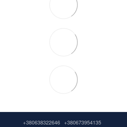
+380638322646
+380673954135