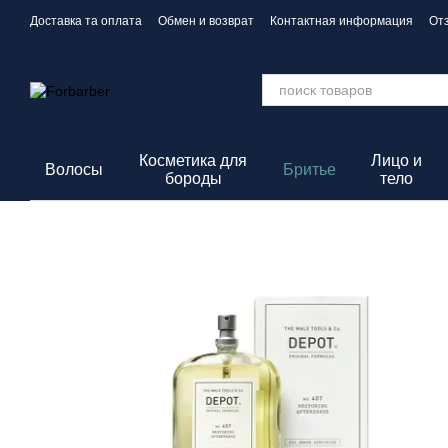
Перейти к основному контенту
Доставка та оплата
Обмен и возврат
Контактная информация
От
Политика конфиденциальности
Косметика для
Лицо и
Волосы
Бритье
бороды
тело