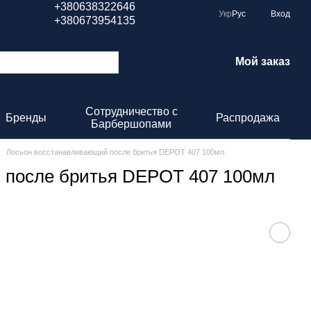
+380638322646
Укр
Рус
Вход
+380673954135
Мой заказ
Сотрудничество с
Бренды
Распродажа
Барбершопами
Лосьон восстанавливающий после бритья DEPOT 407 100мл
 после бритья DEPOT 407 100мл