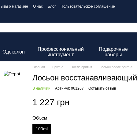
зывы о магазине
О нас
Блог
Пользовательское соглашение
Профессиональный
Подарочные
Одеколон
инструмент
наборы
Главная
Бритье
После бритья
Лосьон после бритья
Лосьон восстанавливающий
В наличии
Артикул: 061267
Оставить отзыв
1 227 грн
Объем
100ml