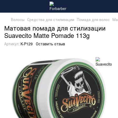
Волосы
Средства для стилизации
Помада для волос
Ма
Матовая помада для стилизации
Suavecito Matte Pomade 113g
Артикул:
K-P129
Оставить отзыв