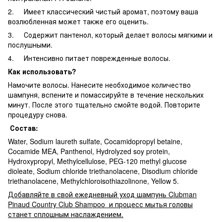
2. Имеет классический чистый аромат, поэтому ваша
возлюбленная может также его оценить.
3. Содержит пантенол, который делает волосы мягкими и
послушными.
4. Интенсивно питает поврежденные волосы.
Как использовать?
Намочите волосы. Нанесите необходимое количество
шампуня, вспените и помассируйте в течение нескольких
минут. После этого тщательно смойте водой. Повторите
процедуру снова.
Состав:
Water, Sodium laureth sulfate, Cocamidopropyl betaine,
Cocamide MEA, Panthenol, Hydrolyzed soy protein,
Hydroxypropyl, Methylcellulose, PEG-120 methyl glucose
dioleate, Sodium chloride triethanolacene, Disodium chloride
triethanolacene, Methylchloroisothiazolinone, Yellow 5.
Добавляйте в свой ежедневный уход шампунь Clubman
Pinaud Country Club Shampoo и процесс мытья головы
станет сплошным наслаждением.