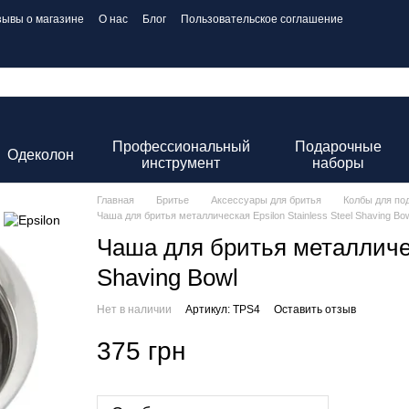
зывы о магазине
О нас
Блог
Пользовательское соглашение
Профессиональный
Подарочные
Одеколон
инструмент
наборы
Главная
Бритье
Аксессуары для бритья
Колбы для по
Чаша для бритья металлическая Epsilon Stainless Steel Shaving Bo
Чаша для бритья металлическ
Shaving Bowl
Нет в наличии
Артикул: TPS4
Оставить отзыв
375 грн