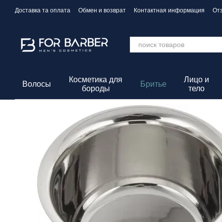
Перейти к основному контенту
Доставка та оплата
Обмен и возврат
Контактная информация
От
Политика конфиденциальности
Косметика для
Лицо и
Волосы
Бритье
бороды
тело