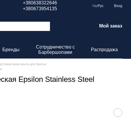
+380638322646
Укр
Рус
Вход
+380673954135
Мой заказ
Сотрудничество с
Бренды
Распродажа
Барбершопами
дготовки крем мыла для бритья
wl
ая Epsilon Stainless Steel