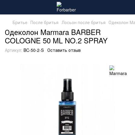
Бритье
После бритья
Лосьон после бритья
Одеколон M
Одеколон Marmara BARBER
COLOGNE 50 ML NO.2 SPRAY
Артикул:
BC-50-2-S
Оставить отзыв