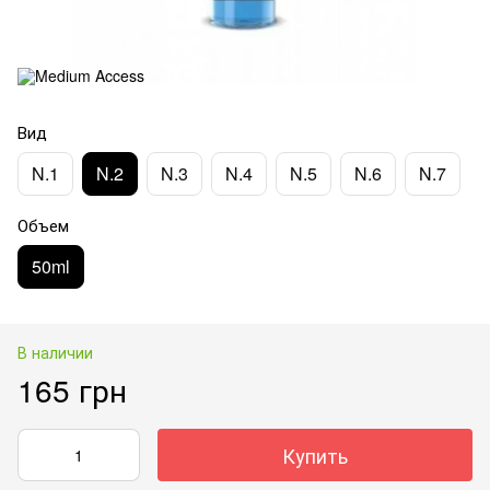
Вид
N.1
N.2
N.3
N.4
N.5
N.6
N.7
Объем
50ml
В наличии
165 грн
Купить