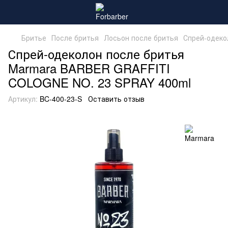
Бритье
После бритья
Лосьон после бритья
Спрей-одеко
Спрей-одеколон после бритья
Marmara BARBER GRAFFITI
COLOGNE NO. 23 SPRAY 400ml
Артикул:
BC-400-23-S
Оставить отзыв