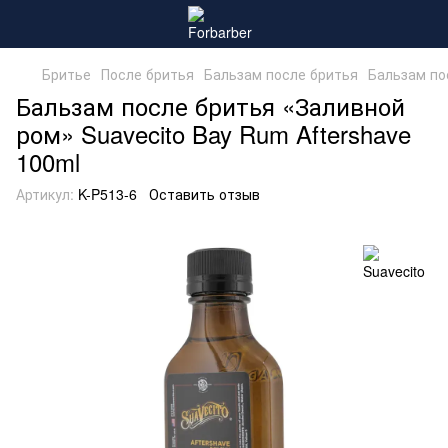
Бритье
После бритья
Бальзам после бритья
Бальзам по
Бальзам после бритья «Заливной
ром» Suavecito Bay Rum Aftershave
100ml
Артикул:
K-P513-6
Оставить отзыв