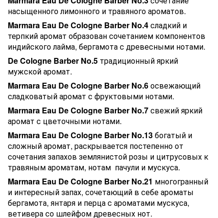
Marmara Eau De Cologne Barber No.3
сочетание
насыщенного лимонного и травяного ароматов.
Marmara Eau De Cologne Barber No.4
сладкий и
терпкий аромат образован сочетанием компонентов
индийского лайма, бергамота с древесными нотами.
De Cologne Barber No.5
традиционный яркий
мужской аромат.
Marmara Eau De Cologne Barber No.6
освежающий
сладковатый аромат с фруктовыми нотами.
Marmara Eau De Cologne Barber No.7
свежий яркий
аромат с цветочными нотами.
Marmara Eau De Cologne Barber No.13
богатый и
сложный аромат, раскрывается постепенно от
сочетания запахов землянистой розы и цитрусовых к
травяным ароматам, нотам пачули и мускуса.
Marmara Eau De Cologne Barber No.21
многогранный
и интересный запах, сочетающий в себе ароматы
бергамота, янтаря и перца с ароматами мускуса,
ветивера со шлейфом древесных нот.